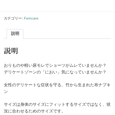
ぐ
や
の
お
カテゴリー:
Femcare
守
り
3
説明
枚
セ
説明
ッ
ト
個
おりものや軽い尿モレでショーツがムレていませんか？
デリケートゾーンの「におい」気になっていませんか？
女性のデリケートな症状を守る、竹から生まれた布ナプキ
ン
サイズは身体のサイズにフィットするサイズではなく、状
況に合わせるためのサイズです。